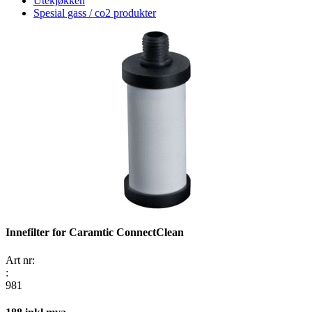
Utekjøkken
Spesial gass / co2 produkter
Innefilter for Caramtic ConnectClean
Art nr:
:
981