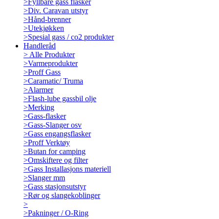
>
Fyllbare gass flasker
>
Div. Caravan utstyr
>
Hånd-brenner
>
Utekjøkken
>
Spesial gass / co2 produkter
Handleråd
>
Alle Produkter
>
Varmeprodukter
>
Proff Gass
>
Caramatic/ Truma
>
Alarmer
>
Flash-lube gassbil olje
>
Merking
>
Gass-flasker
>
Gass-Slanger osv
>
Gass engangsflasker
>
Proff Verktøy
>
Butan for camping
>
Omskiftere og filter
>
Gass Installasjons materiell
>
Slanger mm
>
Gass stasjonsutstyr
>
Rør og slangekoblinger
>
>
Pakninger / O-Ring