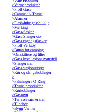
>
Alle Produkter
>
Varmeprodukter
>
Proff Gass
>
Caramatic/ Truma
>
Alarmer
>
Flash-lube gassbil olje
>
Merking
>
Gass-flasker
>
Gass-Slanger osv
>
Gass engangsflasker
>
Proff Verktøy
>
Butan for camping
>
Omskiftere og filter
>
Gass Installasjons materiell
>
Slanger mm
>
Gass stasjonsutstyr
>
Rør og slangekoblinger
>
>
Pakninger / O-Ring
>
Truma proodukter
>
Rørkoblinger
>
Gassovn
>
Terrassevarmer mm
>
Tilbehør
>
Bygg Varmer