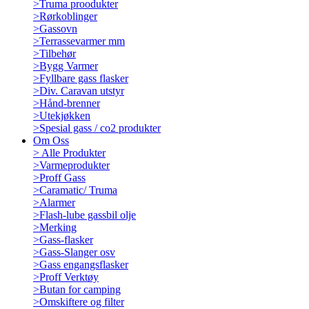
>
Truma proodukter
>
Rørkoblinger
>
Gassovn
>
Terrassevarmer mm
>
Tilbehør
>
Bygg Varmer
>
Fyllbare gass flasker
>
Div. Caravan utstyr
>
Hånd-brenner
>
Utekjøkken
>
Spesial gass / co2 produkter
Om Oss
>
Alle Produkter
>
Varmeprodukter
>
Proff Gass
>
Caramatic/ Truma
>
Alarmer
>
Flash-lube gassbil olje
>
Merking
>
Gass-flasker
>
Gass-Slanger osv
>
Gass engangsflasker
>
Proff Verktøy
>
Butan for camping
>
Omskiftere og filter