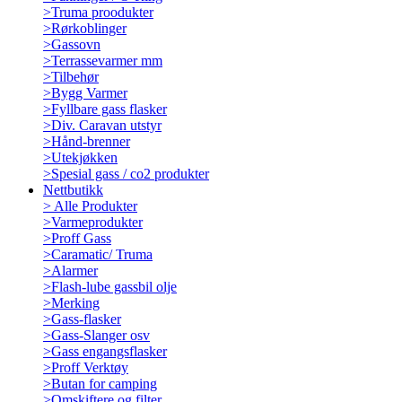
>
Truma proodukter
>
Rørkoblinger
>
Gassovn
>
Terrassevarmer mm
>
Tilbehør
>
Bygg Varmer
>
Fyllbare gass flasker
>
Div. Caravan utstyr
>
Hånd-brenner
>
Utekjøkken
>
Spesial gass / co2 produkter
Nettbutikk
>
Alle Produkter
>
Varmeprodukter
>
Proff Gass
>
Caramatic/ Truma
>
Alarmer
>
Flash-lube gassbil olje
>
Merking
>
Gass-flasker
>
Gass-Slanger osv
>
Gass engangsflasker
>
Proff Verktøy
>
Butan for camping
>
Omskiftere og filter