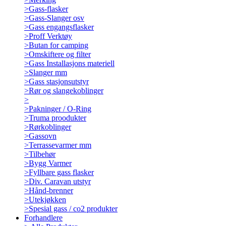
>
Gass-flasker
>
Gass-Slanger osv
>
Gass engangsflasker
>
Proff Verktøy
>
Butan for camping
>
Omskiftere og filter
>
Gass Installasjons materiell
>
Slanger mm
>
Gass stasjonsutstyr
>
Rør og slangekoblinger
>
>
Pakninger / O-Ring
>
Truma proodukter
>
Rørkoblinger
>
Gassovn
>
Terrassevarmer mm
>
Tilbehør
>
Bygg Varmer
>
Fyllbare gass flasker
>
Div. Caravan utstyr
>
Hånd-brenner
>
Utekjøkken
>
Spesial gass / co2 produkter
Forhandlere