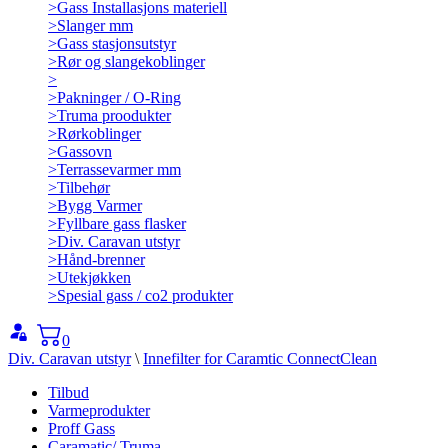
>
Gass Installasjons materiell
>
Slanger mm
>
Gass stasjonsutstyr
>
Rør og slangekoblinger
>
>
Pakninger / O-Ring
>
Truma proodukter
>
Rørkoblinger
>
Gassovn
>
Terrassevarmer mm
>
Tilbehør
>
Bygg Varmer
>
Fyllbare gass flasker
>
Div. Caravan utstyr
>
Hånd-brenner
>
Utekjøkken
>
Spesial gass / co2 produkter
0
Div. Caravan utstyr
\
Innefilter for Caramtic ConnectClean
Tilbud
Varmeprodukter
Proff Gass
Caramatic/ Truma