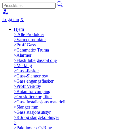
Logg inn
X
Hjem
>
Alle Produkter
>
Varmeprodukter
>
Proff Gass
>
Caramatic/ Truma
>
Alarmer
>
Flash-lube gassbil olje
>
Merking
>
Gass-flasker
>
Gass-Slanger osv
>
Gass engangsflasker
>
Proff Verktøy
>
Butan for camping
>
Omskiftere og filter
>
Gass Installasjons materiell
>
Slanger mm
>
Gass stasjonsutstyr
>
Rør og slangekoblinger
>
>
Pakninger / O-Ring