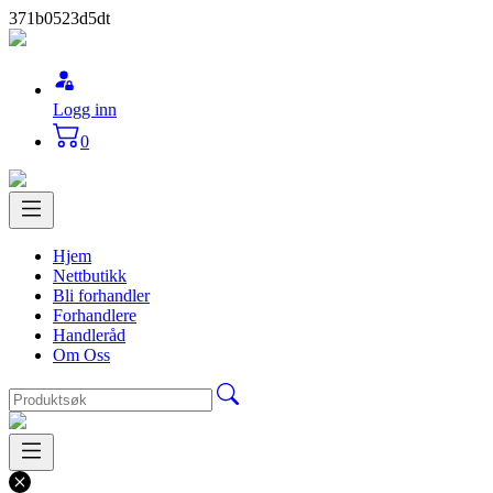
371b0523d5dt
Logg inn
0
Hjem
Nettbutikk
Bli forhandler
Forhandlere
Handleråd
Om Oss