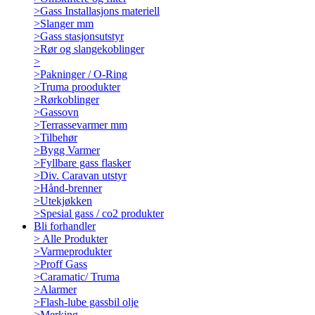
>
Gass Installasjons materiell
>
Slanger mm
>
Gass stasjonsutstyr
>
Rør og slangekoblinger
>
>
Pakninger / O-Ring
>
Truma proodukter
>
Rørkoblinger
>
Gassovn
>
Terrassevarmer mm
>
Tilbehør
>
Bygg Varmer
>
Fyllbare gass flasker
>
Div. Caravan utstyr
>
Hånd-brenner
>
Utekjøkken
>
Spesial gass / co2 produkter
Bli forhandler
>
Alle Produkter
>
Varmeprodukter
>
Proff Gass
>
Caramatic/ Truma
>
Alarmer
>
Flash-lube gassbil olje
>
Merking