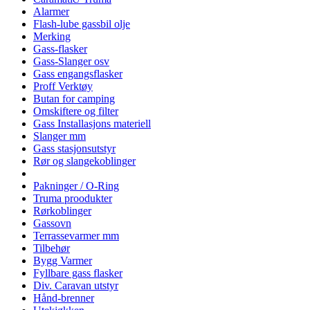
Alarmer
Flash-lube gassbil olje
Merking
Gass-flasker
Gass-Slanger osv
Gass engangsflasker
Proff Verktøy
Butan for camping
Omskiftere og filter
Gass Installasjons materiell
Slanger mm
Gass stasjonsutstyr
Rør og slangekoblinger
Pakninger / O-Ring
Truma proodukter
Rørkoblinger
Gassovn
Terrassevarmer mm
Tilbehør
Bygg Varmer
Fyllbare gass flasker
Div. Caravan utstyr
Hånd-brenner